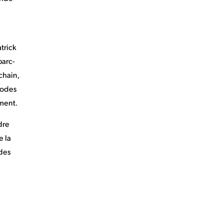
trick
parc-
chain,
 codes
ement.
dre
e la
 des