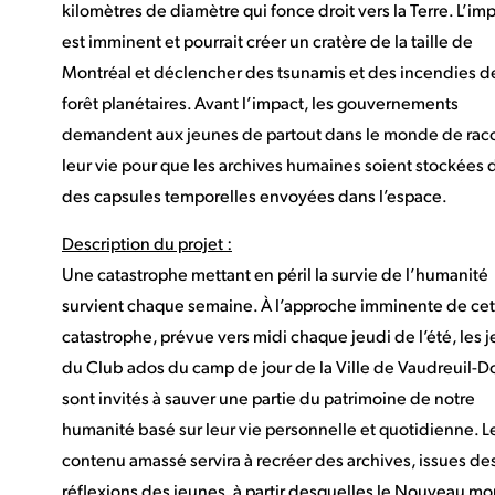
kilomètres de diamètre qui fonce droit vers la Terre. L’im
est imminent et pourrait créer un cratère de la taille de
Montréal et déclencher des tsunamis et des incendies d
forêt planétaires. Avant l’impact, les gouvernements
demandent aux jeunes de partout dans le monde de rac
leur vie pour que les archives humaines soient stockées 
des capsules temporelles envoyées dans l’espace.
Description du projet :
Une catastrophe mettant en péril la survie de l’humanité
survient chaque semaine. À l’approche imminente de cet
catastrophe, prévue vers midi chaque jeudi de l’été, les 
du Club ados du camp de jour de la Ville de Vaudreuil-D
sont invités à sauver une partie du patrimoine de notre
humanité basé sur leur vie personnelle et quotidienne. L
contenu amassé servira à recréer des archives, issues de
réflexions des jeunes, à partir desquelles le Nouveau m