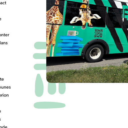
pact
e
onter
dans
te
jeunes
orion
e
s
onde