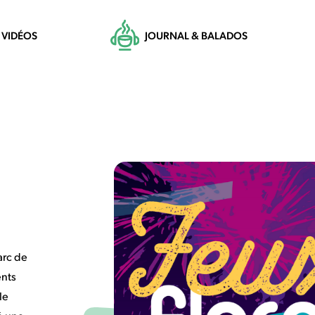
VIDÉOS
JOURNAL & BALADOS
arc de
ents
le