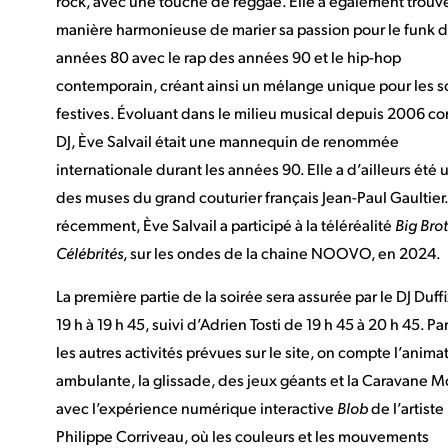
rock, avec une touche de reggae. Elle a également trouv
manière harmonieuse de marier sa passion pour le funk 
années 80 avec le rap des années 90 et le hip-hop
contemporain, créant ainsi un mélange unique pour les s
festives. Évoluant dans le milieu musical depuis 2006 
DJ, Ève Salvail était une mannequin de renommée
internationale durant les années 90. Elle a d’ailleurs été 
des muses du grand couturier français Jean-Paul Gaultier.
récemment, Ève Salvail a participé à la téléréalité
Big Bro
Célébrités
, sur les ondes de la chaine NOOVO, en 2024.
La première partie de la soirée sera assurée par le DJ Duff
19 h à 19 h 45, suivi d’Adrien Tosti de 19 h 45 à 20 h 45. Pa
les autres activités prévues sur le site, on compte l’anima
ambulante, la glissade, des jeux géants et la Caravane M
avec l’expérience numérique interactive
Blob
de l’artiste
Philippe Corriveau, où les couleurs et les mouvements