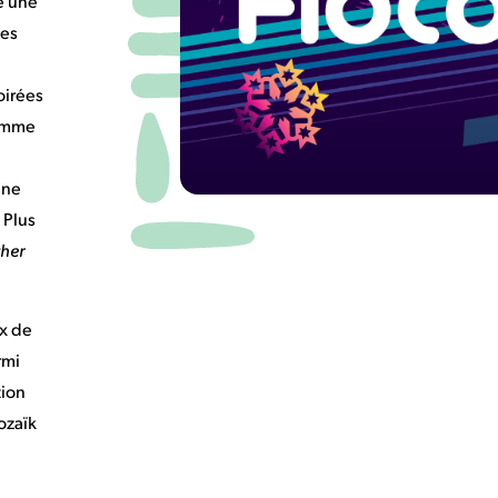
é une
des
oirées
comme
une
 Plus
ther
ix de
rmi
tion
ozaïk