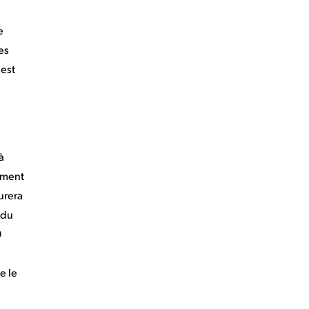
e
es
 est
à
ement
eurera
 du
9
e le