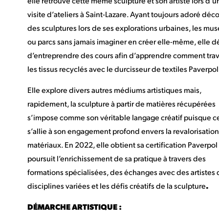
elle retrouve cette même sculpture et son artiste lors d’u
visite d’ateliers à Saint-Lazare. Ayant toujours adoré déco
des sculptures lors de ses explorations urbaines, les mu
ou parcs sans jamais imaginer en créer elle-même, elle d
d’entreprendre des cours afin d’apprendre comment trava
les tissus recyclés avec le durcisseur de textiles Paverpol
Elle explore divers autres médiums artistiques mais,
rapidement, la sculpture à partir de matières récupérées
s’impose comme son véritable langage créatif puisque c
s’allie à son engagement profond envers la revalorisatio
matériaux. En 2022, elle obtient sa certification Paverpol
poursuit l’enrichissement de sa pratique à travers des
formations spécialisées, des échanges avec des artistes 
disciplines variées et les défis créatifs de la sculpture
.
DÉMARCHE ARTISTIQUE :