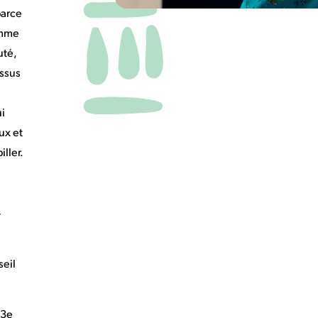
parce
omme
uté,
issus
i
ux et
iller.
–
eil
13e