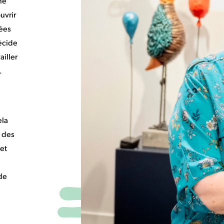
ne
uvrir
sées
écide
iller
.
ela
n des
 et
de